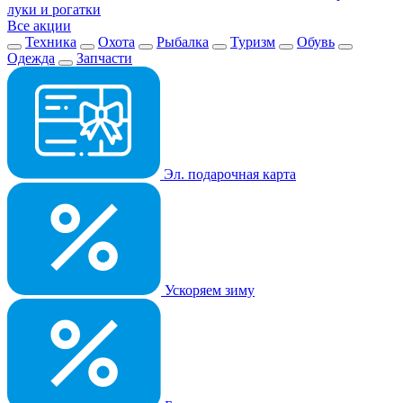
луки и рогатки
Все акции
Техника
Охота
Рыбалка
Туризм
Обувь
Одежда
Запчасти
Эл. подарочная карта
Ускоряем зиму