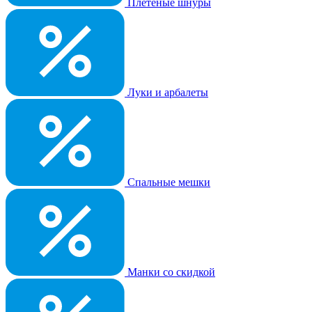
Плетеные шнуры
Луки и арбалеты
Спальные мешки
Манки со скидкой