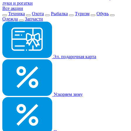
луки и рогатки
Все акции
Техника
Охота
Рыбалка
Туризм
Обувь
Одежда
Запчасти
Эл. подарочная карта
Ускоряем зиму