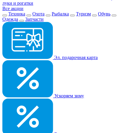
луки и рогатки
Все акции
Техника
Охота
Рыбалка
Туризм
Обувь
Одежда
Запчасти
Эл. подарочная карта
Ускоряем зиму