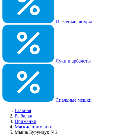
Плетеные шнуры
Луки и арбалеты
Спальные мешки
Главная
Рыбалка
Приманки
Мягкие приманки
Мышь Бурундук N 2