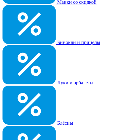
Манки со скидкой
Бинокли и прицелы
Луки и арбалеты
Блёсны