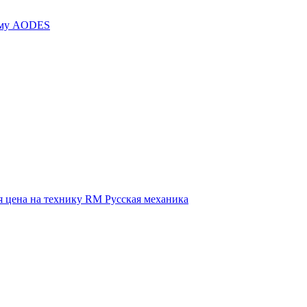
иму AODES
 цена на технику RM Русская механика