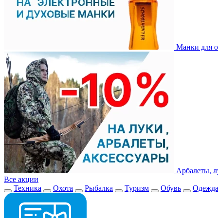
Манки для о
Арбалеты, л
Все акции
Техника
Охота
Рыбалка
Туризм
Обувь
Одежд