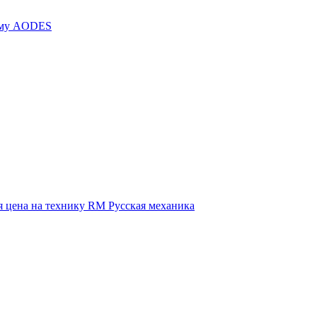
иму AODES
 цена на технику RM Русская механика