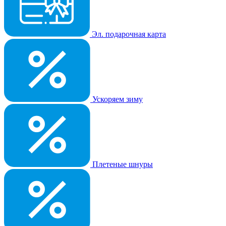
Эл. подарочная карта
Ускоряем зиму
Плетеные шнуры