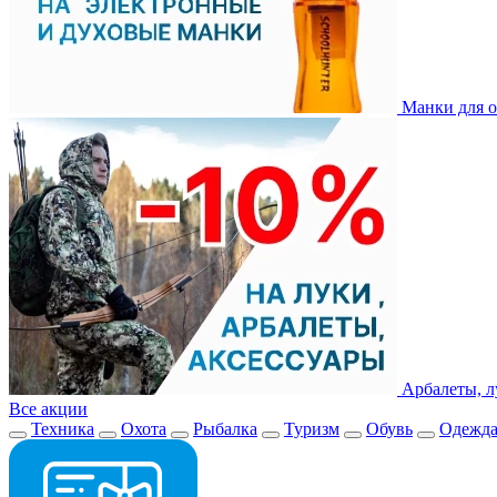
Манки для о
Арбалеты, л
Все акции
Техника
Охота
Рыбалка
Туризм
Обувь
Одежд