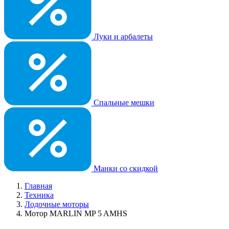
Луки и арбалеты
Спальные мешки
Манки со скидкой
Главная
Техника
Лодочные моторы
Мотор MARLIN MP 5 AMHS