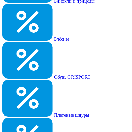
Бинокли и прицелы
Блёсны
Обувь GRISPORT
Плетеные шнуры