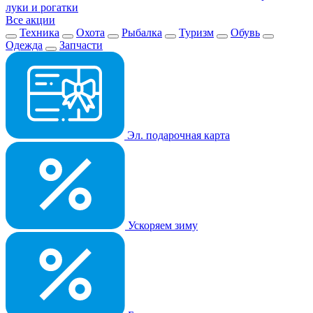
луки и рогатки
Все акции
Техника
Охота
Рыбалка
Туризм
Обувь
Одежда
Запчасти
Эл. подарочная карта
Ускоряем зиму