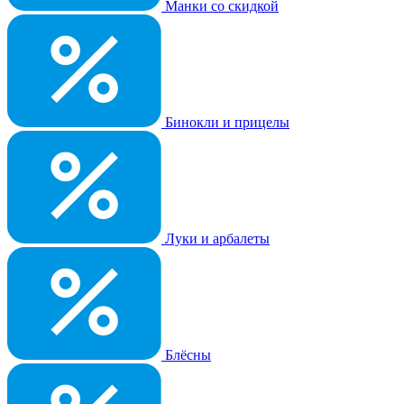
Манки со скидкой
Бинокли и прицелы
Луки и арбалеты
Блёсны