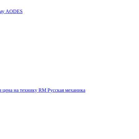
иму AODES
 цена на технику RM Русская механика