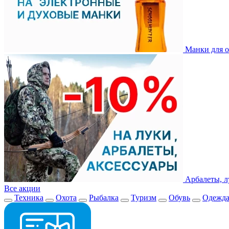
Манки для о
Арбалеты, л
Все акции
Техника
Охота
Рыбалка
Туризм
Обувь
Одежд