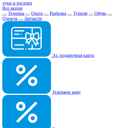
луки и рогатки
Все акции
Техника
Охота
Рыбалка
Туризм
Обувь
Одежда
Запчасти
Эл. подарочная карта
Ускоряем зиму