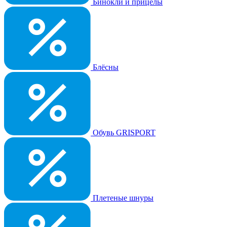
Бинокли и прицелы
Блёсны
Обувь GRISPORT
Плетеные шнуры