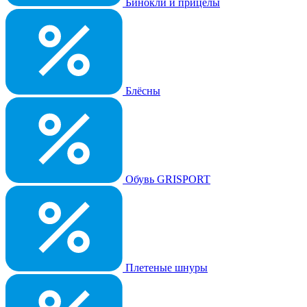
Бинокли и прицелы
Блёсны
Обувь GRISPORT
Плетеные шнуры