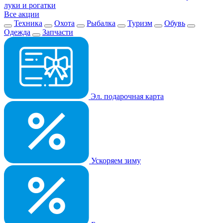
луки и рогатки
Все акции
Техника
Охота
Рыбалка
Туризм
Обувь
Одежда
Запчасти
Эл. подарочная карта
Ускоряем зиму