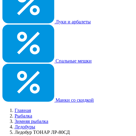
Луки и арбалеты
Спальные мешки
Манки со скидкой
Главная
Рыбалка
Зимняя рыбалка
Ледобуры
Ледобур ТОНАР ЛР-80СД