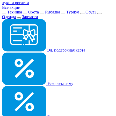
луки и рогатки
Все акции
Техника
Охота
Рыбалка
Туризм
Обувь
Одежда
Запчасти
Эл. подарочная карта
Ускоряем зиму