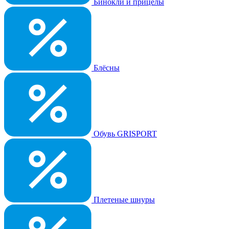
Бинокли и прицелы
Блёсны
Обувь GRISPORT
Плетеные шнуры