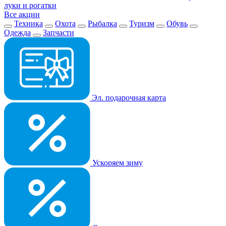
луки и рогатки
Все акции
Техника
Охота
Рыбалка
Туризм
Обувь
Одежда
Запчасти
Эл. подарочная карта
Ускоряем зиму