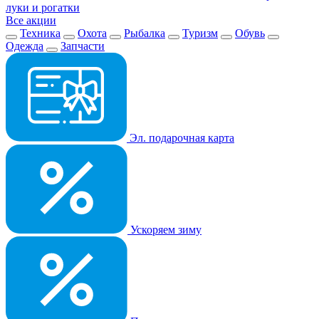
луки и рогатки
Все акции
Техника
Охота
Рыбалка
Туризм
Обувь
Одежда
Запчасти
Эл. подарочная карта
Ускоряем зиму