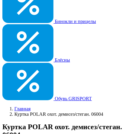
Бинокли и прицелы
Блёсны
Обувь GRISPORT
Главная
Куртка POLAR охот. демисез/стеган. 06004
Куртка POLAR охот. демисез/стеган.