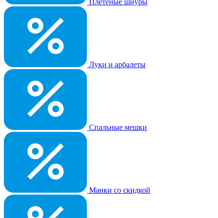
Плетеные шнуры
Луки и арбалеты
Спальные мешки
Манки со скидкой