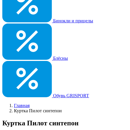
Бинокли и прицелы
Блёсны
Обувь GRISPORT
Главная
Куртка Пилот синтепон
Куртка Пилот синтепон