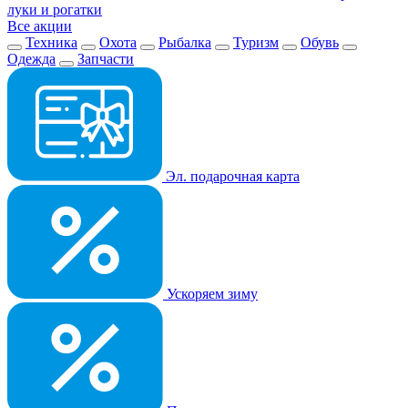
луки и рогатки
Все акции
Техника
Охота
Рыбалка
Туризм
Обувь
Одежда
Запчасти
Эл. подарочная карта
Ускоряем зиму