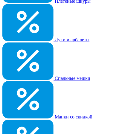
Плетеные шнуры
Луки и арбалеты
Спальные мешки
Манки со скидкой