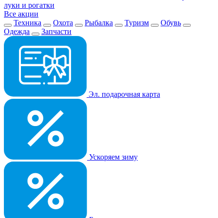
луки и рогатки
Все акции
Техника
Охота
Рыбалка
Туризм
Обувь
Одежда
Запчасти
Эл. подарочная карта
Ускоряем зиму