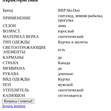
Бренд
BRP Ski-Doo
снегоход, зимняя рыбалка,
ПРИМЕНЕНИЕ
прогулка
СЕЗОН
зима
ВОЗРАСТ
взрослый
МАТЕРИАЛ ВЕРХА
синтетический
ТИП ОДЕЖДЫ
Куртки и жилеты
СВЕТООТРАЖАЮЩИЕ
есть
ЭЛЕМЕНТЫ
КАРМАНЫ
да
СТРАНА
Канада
МЕМБРАНА
да
РУКАВА
длинные
ВИД ОДЕЖДЫ
Куртка
ПОЛ
мужской
УТЕПЛИТЕЛЬ
синтетический
КАПЮШОН
отстегивается
Вопросы / ответы
0
Задать вопрос