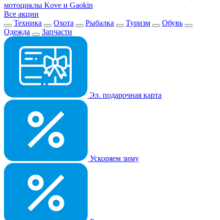
мотоциклы Kove и Gaokin
Все акции
Техника
Охота
Рыбалка
Туризм
Обувь
Одежда
Запчасти
Эл. подарочная карта
Ускоряем зиму