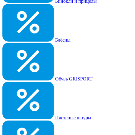
Бинокли и прицелы
Блёсны
Обувь GRISPORT
Плетеные шнуры