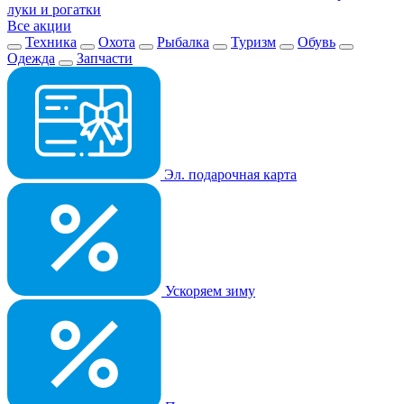
луки и рогатки
Все акции
Техника
Охота
Рыбалка
Туризм
Обувь
Одежда
Запчасти
Эл. подарочная карта
Ускоряем зиму