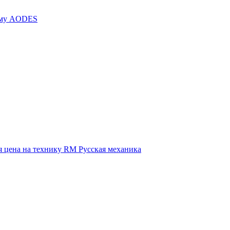
иму AODES
 цена на технику RM Русская механика