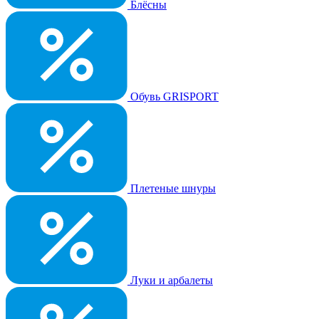
Блёсны
Обувь GRISPORT
Плетеные шнуры
Луки и арбалеты