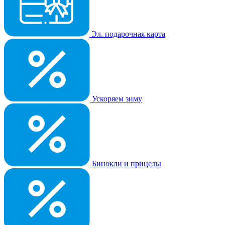
Эл. подарочная карта
Ускоряем зиму
Бинокли и прицелы