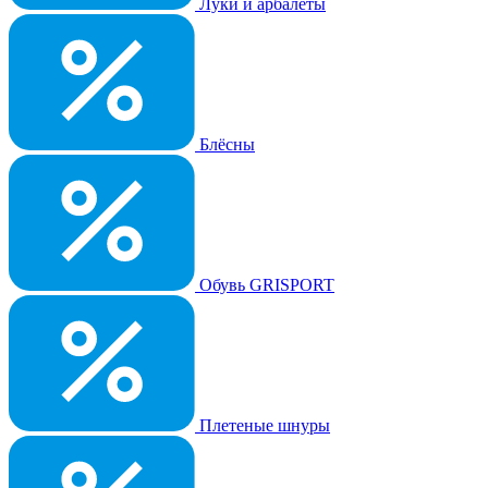
Луки и арбалеты
Блёсны
Обувь GRISPORT
Плетеные шнуры