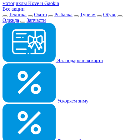
мотоциклы Kove и Gaokin
Все акции
Техника
Охота
Рыбалка
Туризм
Обувь
Одежда
Запчасти
Эл. подарочная карта
Ускоряем зиму