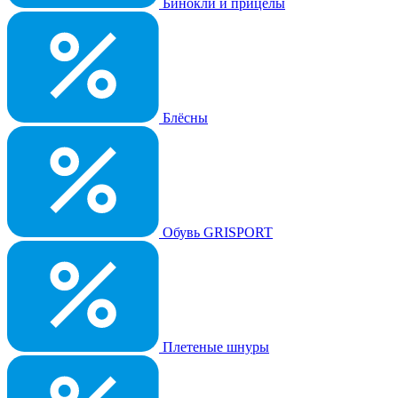
Бинокли и прицелы
Блёсны
Обувь GRISPORT
Плетеные шнуры