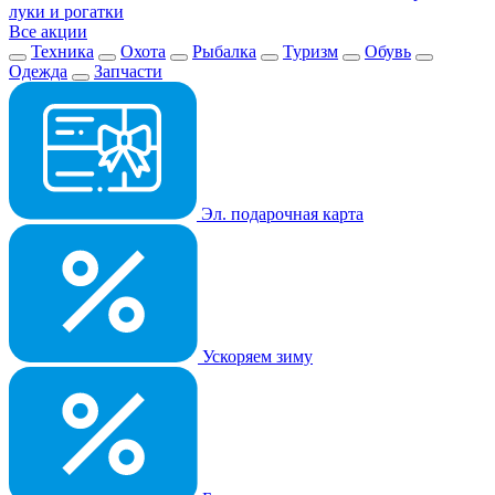
луки и рогатки
Все акции
Техника
Охота
Рыбалка
Туризм
Обувь
Одежда
Запчасти
Эл. подарочная карта
Ускоряем зиму