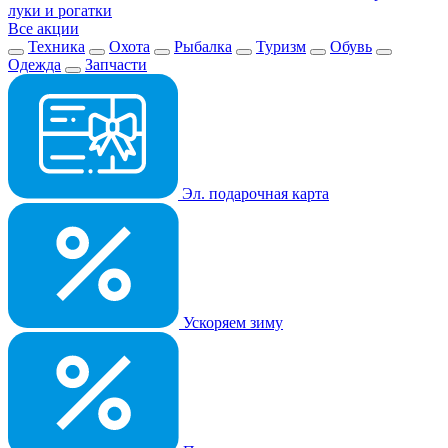
луки и рогатки
Все акции
Техника
Охота
Рыбалка
Туризм
Обувь
Одежда
Запчасти
Эл. подарочная карта
Ускоряем зиму