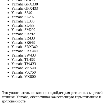
Yamaha GPX338
Yamaha GPX433
Yamaha S340
Yamaha SL292
Yamaha SL338
Yamaha SL433
Yamaha SM292
Yamaha SR292
Yamaha SR433
Yamaha SR643
Yamaha SRX340
Yamaha SRX440
Yamaha SW433
Yamaha TL433
Yamaha TW433
Yamaha VK540
Yamaha VX750
Yamaha VX800
Это уплотнительное кольцо подойдет для различных моделей
техники Yamaha, обеспечивая качественную герметизацию и
долговечность.