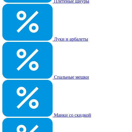
Плетеные шнуры
Луки и арбалеты
Спальные мешки
Манки со скидкой