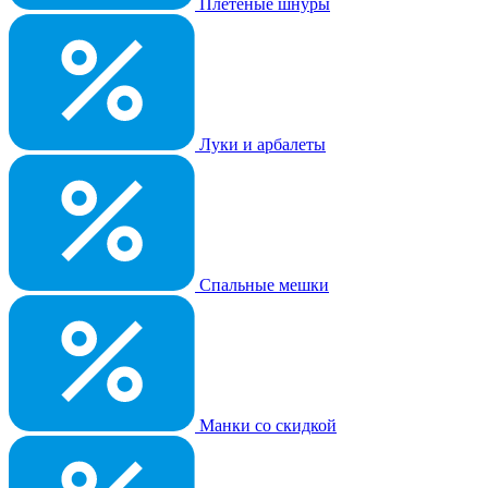
Плетеные шнуры
Луки и арбалеты
Спальные мешки
Манки со скидкой