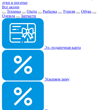
луки и рогатки
Все акции
Техника
Охота
Рыбалка
Туризм
Обувь
Одежда
Запчасти
Эл. подарочная карта
Ускоряем зиму