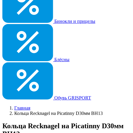
Бинокли и прицелы
Блёсны
Обувь GRISPORT
Главная
Кольца Recknagel на Picatinny D30мм BH13
Кольца Recknagel на Picatinny D30мм