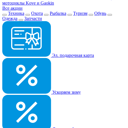
мотоциклы Kove и Gaokin
Все акции
Техника
Охота
Рыбалка
Туризм
Обувь
Одежда
Запчасти
Эл. подарочная карта
Ускоряем зиму