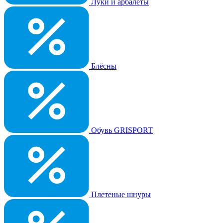
Луки и арбалеты
Блёсны
Обувь GRISPORT
Плетеные шнуры