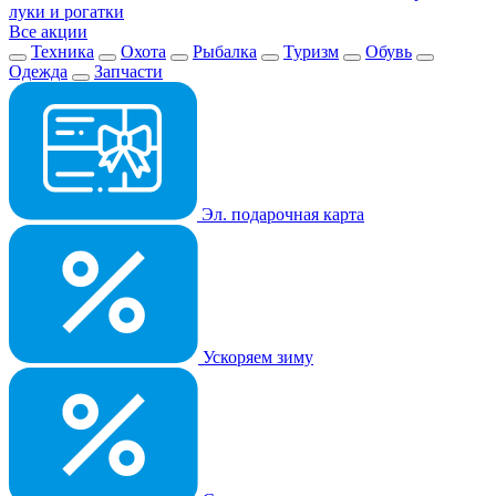
луки и рогатки
Все акции
Техника
Охота
Рыбалка
Туризм
Обувь
Одежда
Запчасти
Эл. подарочная карта
Ускоряем зиму