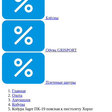
Блёсны
Обувь GRISPORT
Плетеные шнуры
Главная
Охота
Амуниция
Кобуры
Кобура Jager ПК-19 поясная к пистолету Хорхе