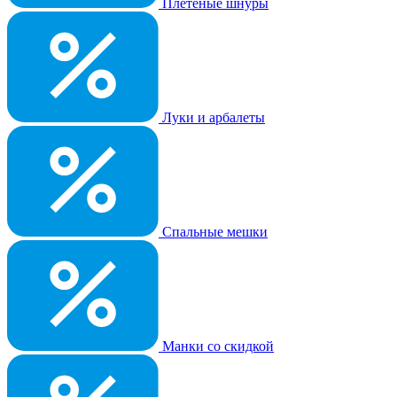
Плетеные шнуры
Луки и арбалеты
Спальные мешки
Манки со скидкой