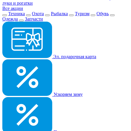
луки и рогатки
Все акции
Техника
Охота
Рыбалка
Туризм
Обувь
Одежда
Запчасти
Эл. подарочная карта
Ускоряем зиму