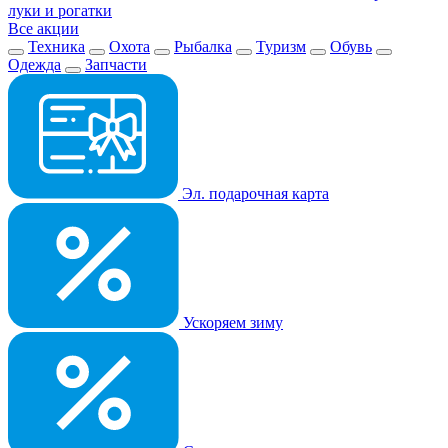
луки и рогатки
Все акции
Техника
Охота
Рыбалка
Туризм
Обувь
Одежда
Запчасти
Эл. подарочная карта
Ускоряем зиму