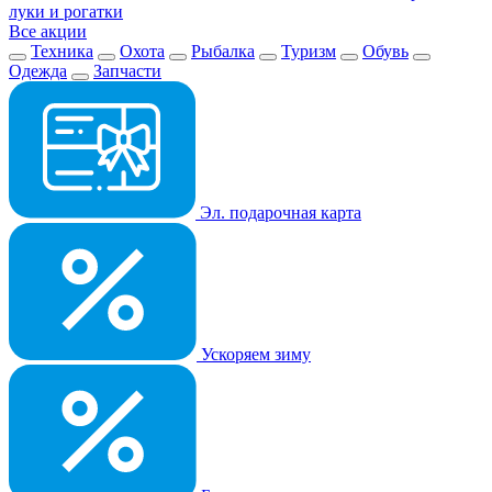
луки и рогатки
Все акции
Техника
Охота
Рыбалка
Туризм
Обувь
Одежда
Запчасти
Эл. подарочная карта
Ускоряем зиму