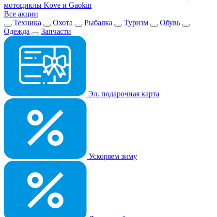
мотоциклы Kove и Gaokin
Все акции
Техника
Охота
Рыбалка
Туризм
Обувь
Одежда
Запчасти
Эл. подарочная карта
Ускоряем зиму