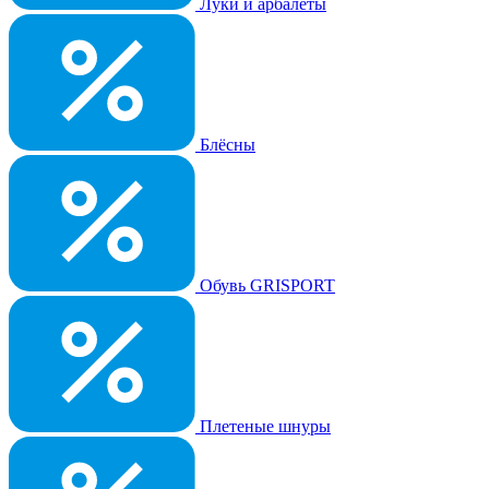
Луки и арбалеты
Блёсны
Обувь GRISPORT
Плетеные шнуры