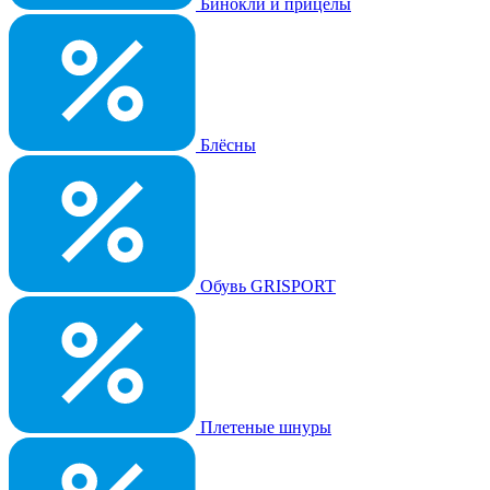
Бинокли и прицелы
Блёсны
Обувь GRISPORT
Плетеные шнуры