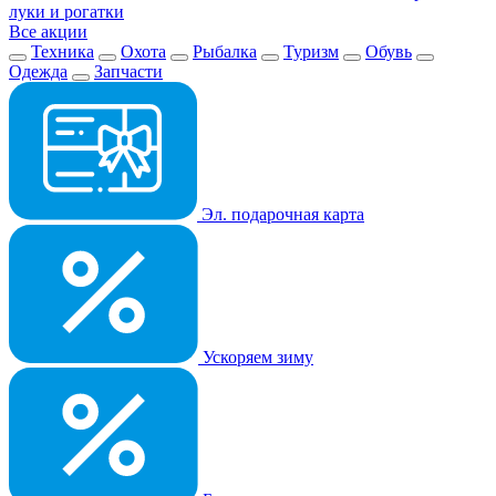
луки и рогатки
Все акции
Техника
Охота
Рыбалка
Туризм
Обувь
Одежда
Запчасти
Эл. подарочная карта
Ускоряем зиму