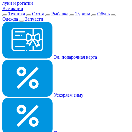
луки и рогатки
Все акции
Техника
Охота
Рыбалка
Туризм
Обувь
Одежда
Запчасти
Эл. подарочная карта
Ускоряем зиму