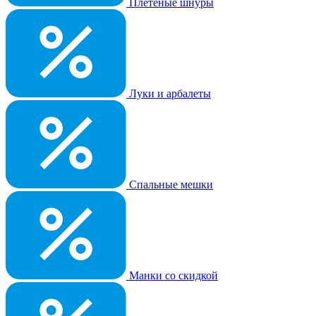
Плетеные шнуры
Луки и арбалеты
Спальные мешки
Манки со скидкой