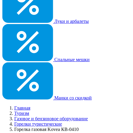
Луки и арбалеты
Спальные мешки
Манки со скидкой
Главная
Туризм
Газовое и бензиновое оборудование
Горелки туристические
Горелка газовая Kovea КВ-0410