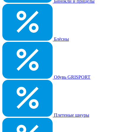
Бинокли и прицелы
Блёсны
Обувь GRISPORT
Плетеные шнуры