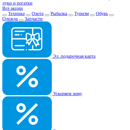
луки и рогатки
Все акции
Техника
Охота
Рыбалка
Туризм
Обувь
Одежда
Запчасти
Эл. подарочная карта
Ускоряем зиму