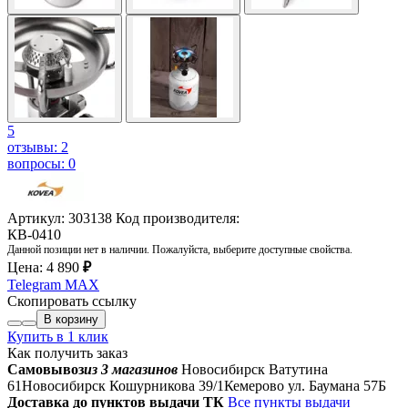
5
отзывы: 2
вопросы: 0
Артикул: 303138
Код производителя:
КВ-0410
Данной позиции нет в наличии. Пожалуйста, выберите доступные свойства.
Цена:
4 890
₽
Telegram
MAX
Скопировать ссылку
В корзину
Купить в 1 клик
Как получить заказ
Самовывоз
из 3 магазинов
Новосибирск Ватутина
61
Новосибирск Кошурникова 39/1
Кемерово ул. Баумана 57Б
Доставка до пунктов выдачи ТК
Все пункты выдачи