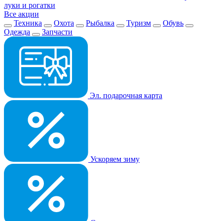
луки и рогатки
Все акции
Техника
Охота
Рыбалка
Туризм
Обувь
Одежда
Запчасти
Эл. подарочная карта
Ускоряем зиму