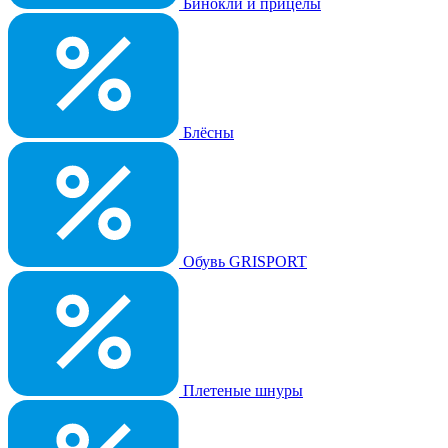
Бинокли и прицелы
Блёсны
Обувь GRISPORT
Плетеные шнуры