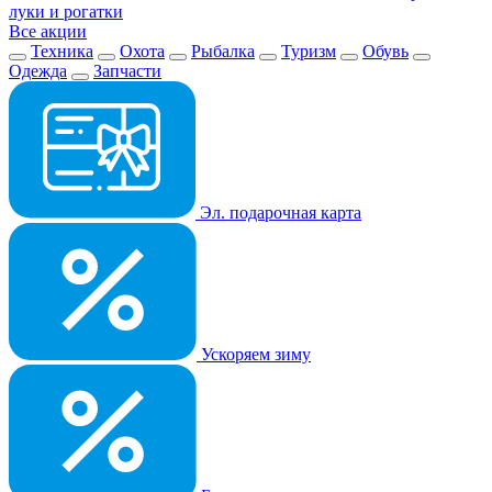
луки и рогатки
Все акции
Техника
Охота
Рыбалка
Туризм
Обувь
Одежда
Запчасти
Эл. подарочная карта
Ускоряем зиму