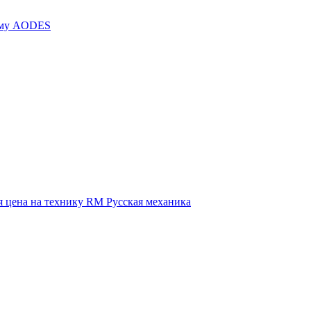
иму AODES
 цена на технику RM Русская механика