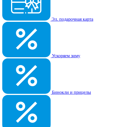
Эл. подарочная карта
Ускоряем зиму
Бинокли и прицелы