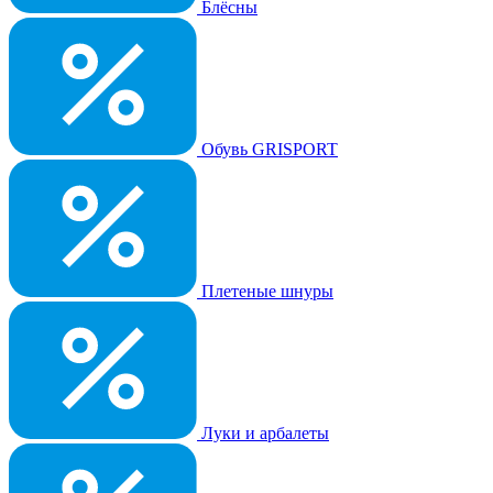
Блёсны
Обувь GRISPORT
Плетеные шнуры
Луки и арбалеты