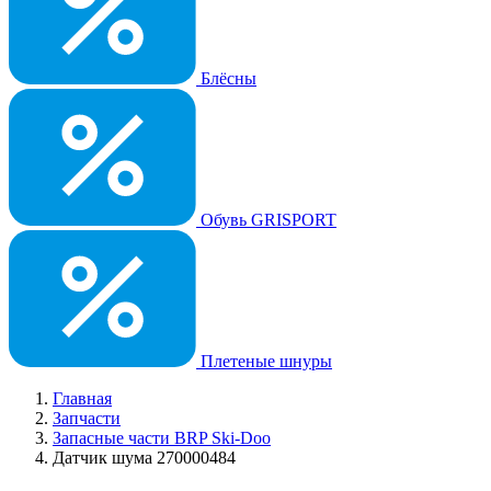
Блёсны
Обувь GRISPORT
Плетеные шнуры
Главная
Запчасти
Запасные части BRP Ski-Doo
Датчик шума 270000484