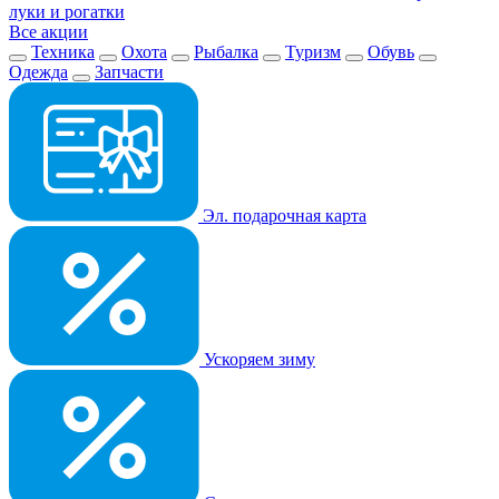
луки и рогатки
Все акции
Техника
Охота
Рыбалка
Туризм
Обувь
Одежда
Запчасти
Эл. подарочная карта
Ускоряем зиму