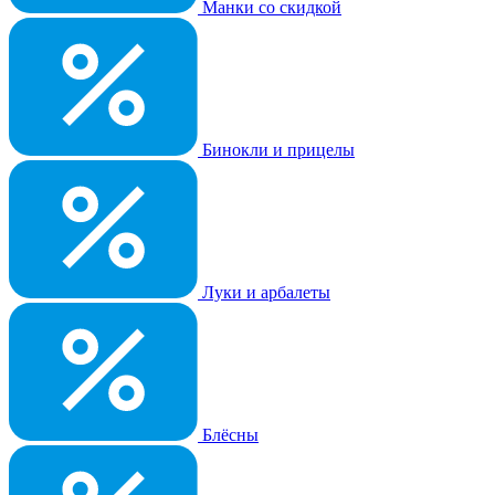
Манки со скидкой
Бинокли и прицелы
Луки и арбалеты
Блёсны