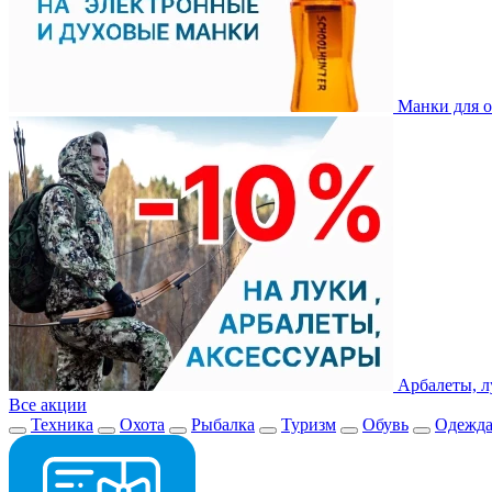
Манки для о
Арбалеты, л
Все акции
Техника
Охота
Рыбалка
Туризм
Обувь
Одежд