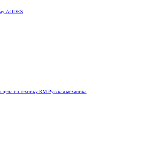
иму AODES
 цена на технику RM Русская механика