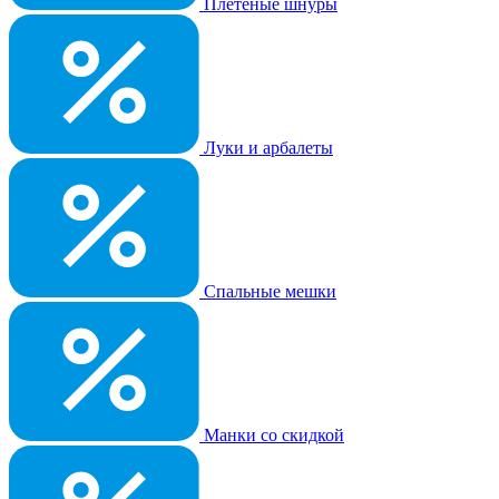
Плетеные шнуры
Луки и арбалеты
Спальные мешки
Манки со скидкой