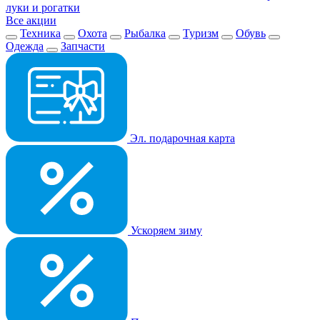
луки и рогатки
Все акции
Техника
Охота
Рыбалка
Туризм
Обувь
Одежда
Запчасти
Эл. подарочная карта
Ускоряем зиму