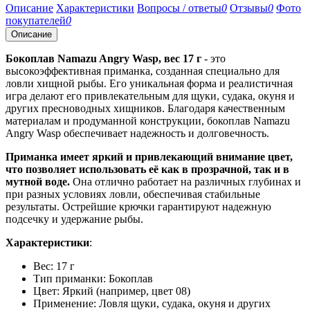
Описание
Характеристики
Вопросы / ответы
0
Отзывы
0
Фото
покупателей
0
Описание
Бокоплав Namazu Angry Wasp, вес 17 г
- это
высокоэффективная приманка, созданная специально для
ловли хищной рыбы. Его уникальная форма и реалистичная
игра делают его привлекательным для щуки, судака, окуня и
других пресноводных хищников. Благодаря качественным
материалам и продуманной конструкции, бокоплав Namazu
Angry Wasp обеспечивает надежность и долговечность.
Приманка имеет яркий и привлекающий внимание цвет,
что позволяет использовать её как в прозрачной, так и в
мутной воде.
Она отлично работает на различных глубинах и
при разных условиях ловли, обеспечивая стабильные
результаты. Острейшие крючки гарантируют надежную
подсечку и удержание рыбы.
Характеристики
:
Вес: 17 г
Тип приманки: Бокоплав
Цвет: Яркий (например, цвет 08)
Применение: Ловля щуки, судака, окуня и других