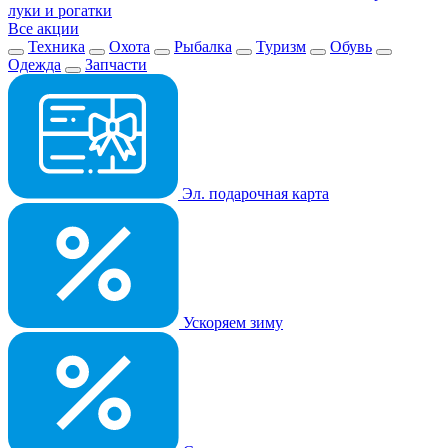
луки и рогатки
Все акции
Техника
Охота
Рыбалка
Туризм
Обувь
Одежда
Запчасти
Эл. подарочная карта
Ускоряем зиму