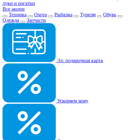
луки и рогатки
Все акции
Техника
Охота
Рыбалка
Туризм
Обувь
Одежда
Запчасти
Эл. подарочная карта
Ускоряем зиму