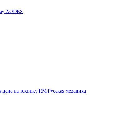
иму AODES
 цена на технику RM Русская механика