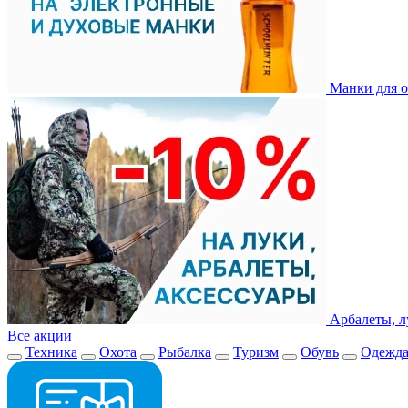
Манки для о
Арбалеты, л
Все акции
Техника
Охота
Рыбалка
Туризм
Обувь
Одежд