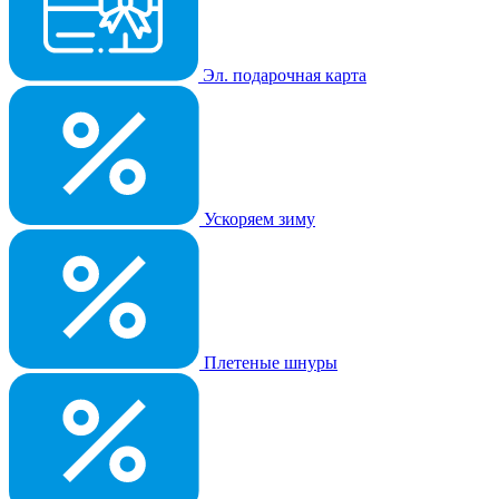
Эл. подарочная карта
Ускоряем зиму
Плетеные шнуры