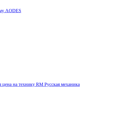
иму AODES
 цена на технику RM Русская механика