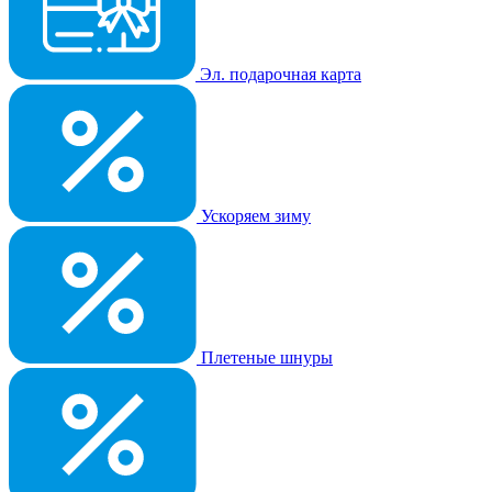
Эл. подарочная карта
Ускоряем зиму
Плетеные шнуры