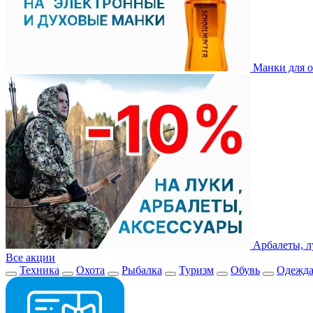
Манки для о
Арбалеты, л
Все акции
Техника
Охота
Рыбалка
Туризм
Обувь
Одежд