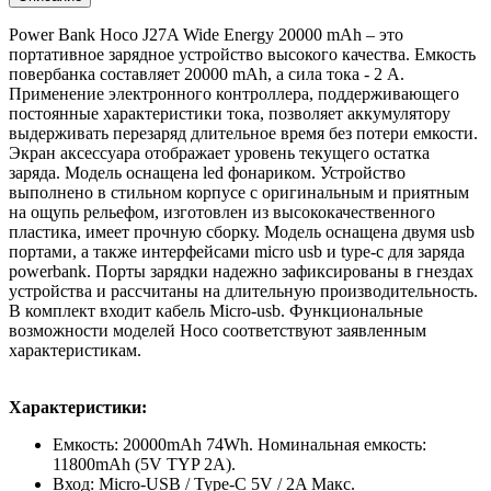
Power Bank Hoco J27A Wide Energy 20000 mAh – это
портативное зарядное устройство высокого качества. Емкость
повербанка составляет 20000 mAh, а сила тока - 2 A.
Применение электронного контроллера, поддерживающего
постоянные характеристики тока, позволяет аккумулятору
выдерживать перезаряд длительное время без потери емкости.
Экран аксессуара отображает уровень текущего остатка
заряда. Модель оснащена led фонариком. Устройство
выполнено в стильном корпусе с оригинальным и приятным
на ощупь рельефом, изготовлен из высококачественного
пластика, имеет прочную сборку. Модель оснащена двумя usb
портами, а также интерфейсами micro usb и type-c для заряда
powerbank. Порты зарядки надежно зафиксированы в гнездах
устройства и рассчитаны на длительную производительность.
В комплект входит кабель Micro-usb. Функциональные
возможности моделей Hoco соответствуют заявленным
характеристикам.
Характеристики:
Емкость: 20000mAh 74Wh. Номинальная емкость:
11800mAh (5V TYP 2A).
Вход: Micro-USB / Type-C 5V / 2A Макс.