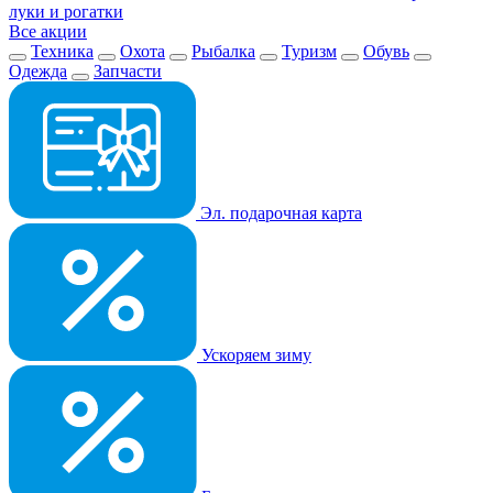
луки и рогатки
Все акции
Техника
Охота
Рыбалка
Туризм
Обувь
Одежда
Запчасти
Эл. подарочная карта
Ускоряем зиму