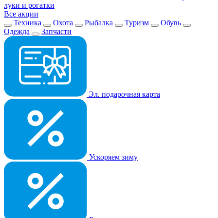
луки и рогатки
Все акции
Техника
Охота
Рыбалка
Туризм
Обувь
Одежда
Запчасти
Эл. подарочная карта
Ускоряем зиму