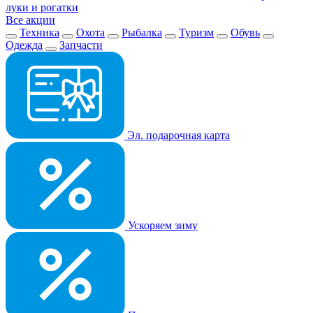
луки и рогатки
Все акции
Техника
Охота
Рыбалка
Туризм
Обувь
Одежда
Запчасти
Эл. подарочная карта
Ускоряем зиму