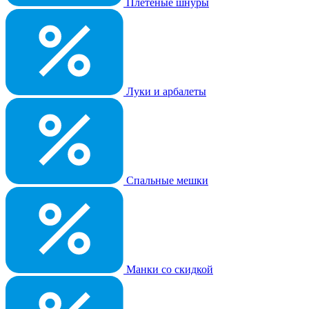
Плетеные шнуры
Луки и арбалеты
Спальные мешки
Манки со скидкой