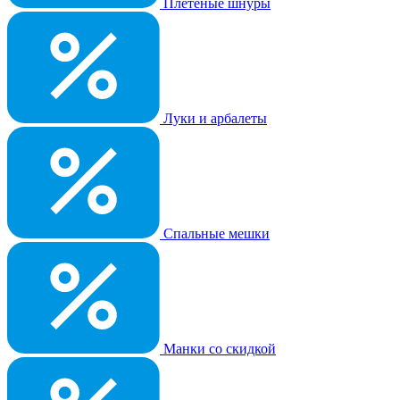
Плетеные шнуры
Луки и арбалеты
Спальные мешки
Манки со скидкой