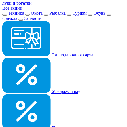
луки и рогатки
Все акции
Техника
Охота
Рыбалка
Туризм
Обувь
Одежда
Запчасти
Эл. подарочная карта
Ускоряем зиму