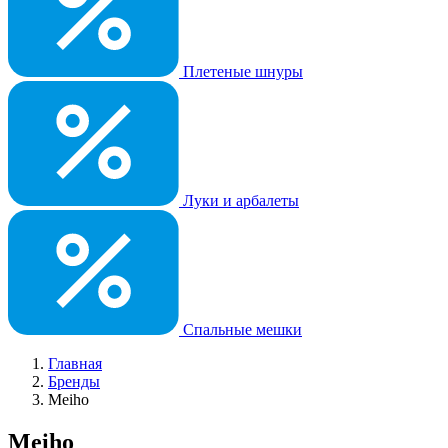
Плетеные шнуры
Луки и арбалеты
Спальные мешки
Главная
Бренды
Meiho
Meiho