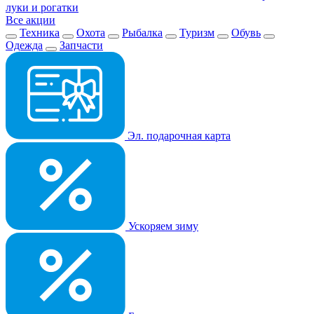
луки и рогатки
Все акции
Техника
Охота
Рыбалка
Туризм
Обувь
Одежда
Запчасти
Эл. подарочная карта
Ускоряем зиму