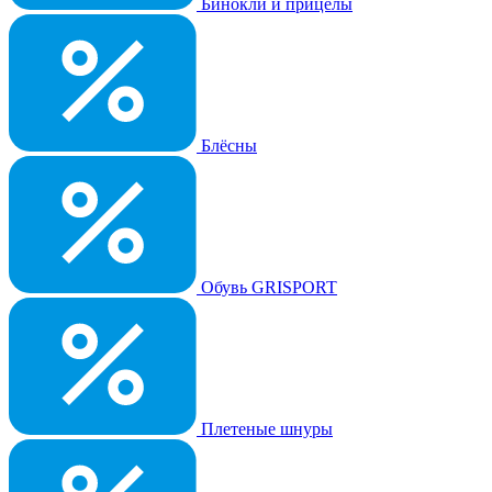
Бинокли и прицелы
Блёсны
Обувь GRISPORT
Плетеные шнуры