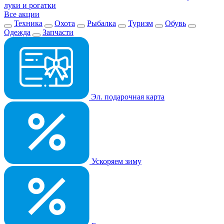
луки и рогатки
Все акции
Техника
Охота
Рыбалка
Туризм
Обувь
Одежда
Запчасти
Эл. подарочная карта
Ускоряем зиму