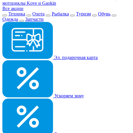
мотоциклы Kove и Gaokin
Все акции
Техника
Охота
Рыбалка
Туризм
Обувь
Одежда
Запчасти
Эл. подарочная карта
Ускоряем зиму