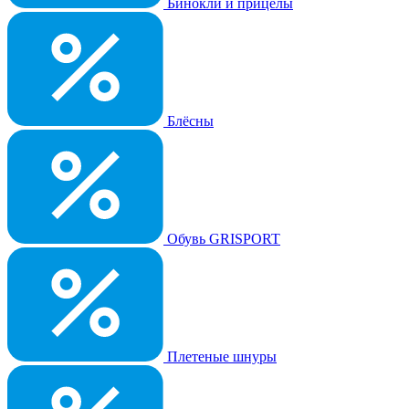
Бинокли и прицелы
Блёсны
Обувь GRISPORT
Плетеные шнуры