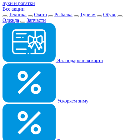
луки и рогатки
Все акции
Техника
Охота
Рыбалка
Туризм
Обувь
Одежда
Запчасти
Эл. подарочная карта
Ускоряем зиму