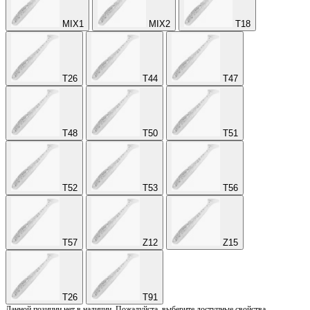
MIX1
MIX2
T18
T26
T44
T47
T48
T50
T51
T52
T53
T56
T57
Z12
Z15
Т26
Т91
Данной позиции нет в наличии. Пожалуйста, выберите доступные свойства.