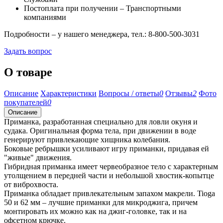
Постоплата при получении – Транспортными
компаниями
Подробности – у нашего менеджера, тел.: 8-800-500-3031
Задать вопрос
О товаре
Описание
Характеристики
Вопросы / ответы
0
Отзывы
2
Фото
покупателей
0
Описание
Приманка, разработанная специально для ловли окуня и
судака. Оригинальная форма тела, при движении в воде
генерируют привлекающие хищника колебания.
Боковые ребрышки усиливают игру приманки, придавая ей
"живые" движения.
Гибридная приманка имеет червеобразное тело с характерным
утолщением в передней части и небольшой хвостик-копытце
от виброхвоста.
Приманка обладает привлекательным запахом макрели. Tioga
50 и 62 мм – лучшие приманки для микроджига, причем
монтировать их можно как на джиг-головке, так и на
офсетном крючке.