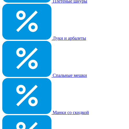
Плетеные шнуры
Луки и арбалеты
Спальные мешки
Манки со скидкой