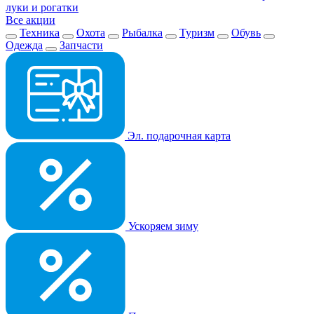
луки и рогатки
Все акции
Техника
Охота
Рыбалка
Туризм
Обувь
Одежда
Запчасти
Эл. подарочная карта
Ускоряем зиму