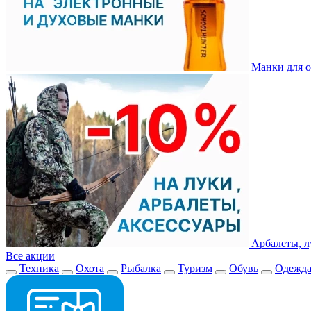
Манки для о
Арбалеты, л
Все акции
Техника
Охота
Рыбалка
Туризм
Обувь
Одежд