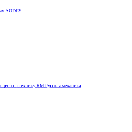
иму AODES
 цена на технику RM Русская механика