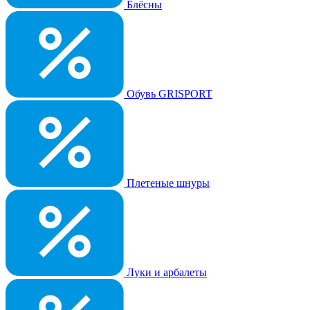
Блёсны
Обувь GRISPORT
Плетеные шнуры
Луки и арбалеты