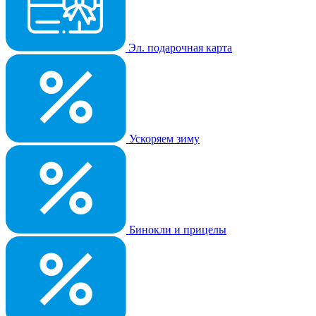
Эл. подарочная карта
Ускоряем зиму
Бинокли и прицелы